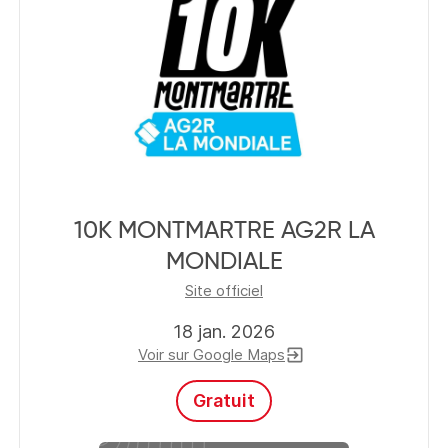
10K MONTMARTRE AG2R LA
MONDIALE
Site officiel
18 jan. 2026
Voir sur Google Maps
exit_to_app
Gratuit