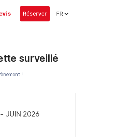
evis
Réserver
FR
ette surveillé
évènement !
 JUIN 2026