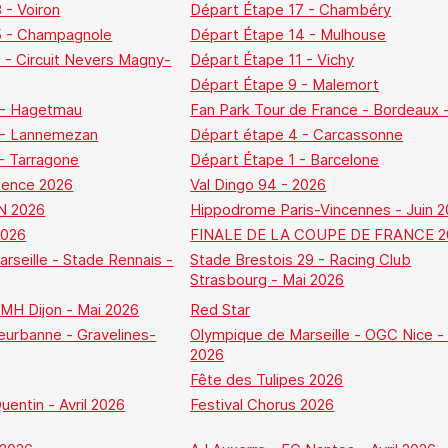
 - Voiron
Départ Étape 17 - Chambéry
5 - Champagnole
Départ Étape 14 - Mulhouse
 - Circuit Nevers Magny-
Départ Étape 11 - Vichy
Départ Étape 9 - Malemort
 - Hagetmau
Fan Park Tour de France - Bordeaux 
 - Lannemezan
Départ étape 4 - Carcassonne
- Tarragone
Départ Étape 1 - Barcelone
lence 2026
Val Dingo 94 - 2026
N 2026
Hippodrome Paris-Vincennes - Juin 
2026
FINALE DE LA COUPE DE FRANCE 2
rseille - Stade Rennais -
Stade Brestois 29 - Racing Club
Strasbourg - Mai 2026
MH Dijon - Mai 2026
Red Star
eurbanne - Gravelines-
Olympique de Marseille - OGC Nice - 
2026
Fête des Tulipes 2026
entin - Avril 2026
Festival Chorus 2026