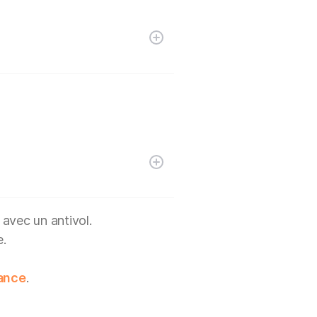
 avec un antivol.
e.
lance
.