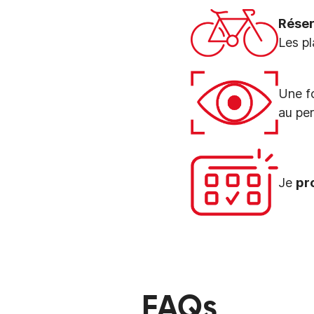
Réser
Les pl
Une fo
au pe
Je
pr
FAQs