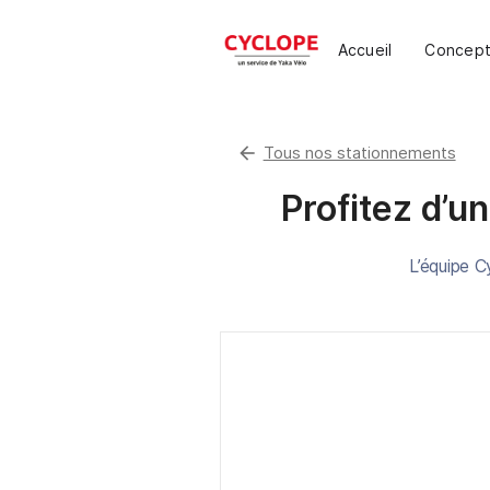
Accueil
Concep
arrow_back
Tous nos stationnements
Profitez d’un
L’équipe C