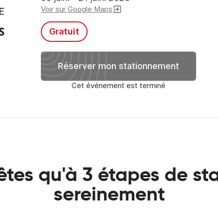
Voir sur Google Maps
exit_to_app
Gratuit
Réserver mon stationnement
Cet événement est terminé
êtes qu'à 3 étapes de st
sereinement