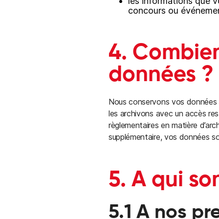
les informations que v
concours ou événemen
4. Combie
données ?
Nous conservons vos données dan
les archivons avec un accès res
règlementaires en matière d’arch
supplémentaire, vos données so
5. A qui s
5.1 A nos pr