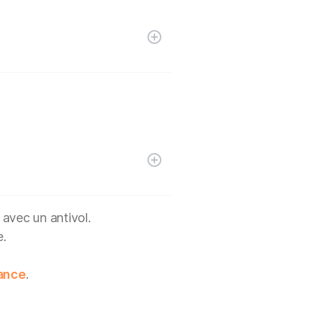
 avec un antivol.
e.
lance
.