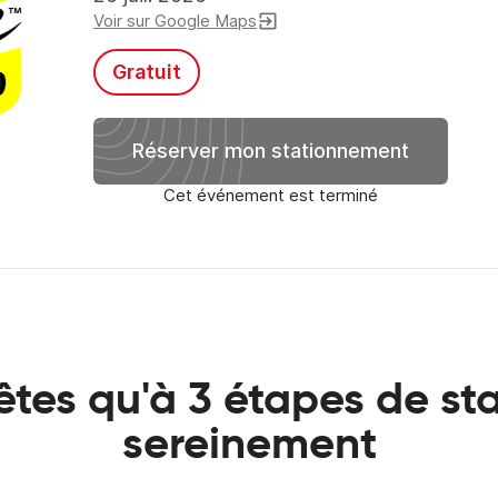
Voir sur Google Maps
exit_to_app
Gratuit
Réserver mon stationnement
Cet événement est terminé
êtes qu'à 3 étapes de st
sereinement