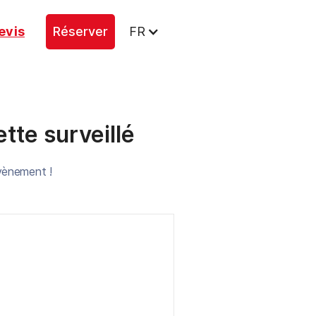
evis
Réserver
FR
ette surveillé
évènement !