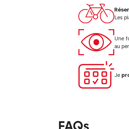
Réser
Les pl
Une fo
au pe
Je
pr
FAQs