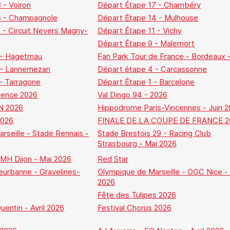
 - Voiron
Départ Étape 17 - Chambéry
5 - Champagnole
Départ Étape 14 - Mulhouse
 - Circuit Nevers Magny-
Départ Étape 11 - Vichy
Départ Étape 9 - Malemort
 - Hagetmau
Fan Park Tour de France - Bordeaux 
 - Lannemezan
Départ étape 4 - Carcassonne
- Tarragone
Départ Étape 1 - Barcelone
lence 2026
Val Dingo 94 - 2026
N 2026
Hippodrome Paris-Vincennes - Juin 
2026
FINALE DE LA COUPE DE FRANCE 2
rseille - Stade Rennais -
Stade Brestois 29 - Racing Club
Strasbourg - Mai 2026
MH Dijon - Mai 2026
Red Star
eurbanne - Gravelines-
Olympique de Marseille - OGC Nice - 
2026
Fête des Tulipes 2026
entin - Avril 2026
Festival Chorus 2026