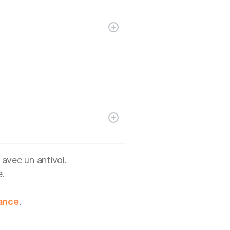
 avec un antivol.
e.
lance
.