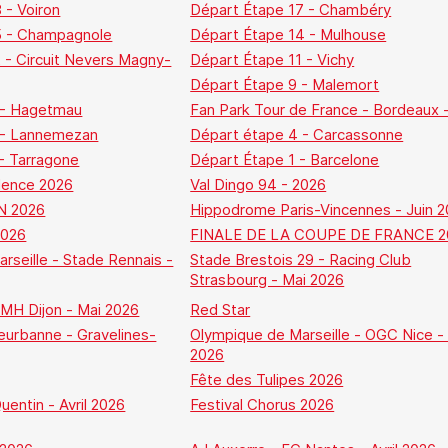
 - Voiron
Départ Étape 17 - Chambéry
5 - Champagnole
Départ Étape 14 - Mulhouse
 - Circuit Nevers Magny-
Départ Étape 11 - Vichy
Départ Étape 9 - Malemort
 - Hagetmau
Fan Park Tour de France - Bordeaux 
 - Lannemezan
Départ étape 4 - Carcassonne
- Tarragone
Départ Étape 1 - Barcelone
lence 2026
Val Dingo 94 - 2026
N 2026
Hippodrome Paris-Vincennes - Juin 
2026
FINALE DE LA COUPE DE FRANCE 2
rseille - Stade Rennais -
Stade Brestois 29 - Racing Club
Strasbourg - Mai 2026
MH Dijon - Mai 2026
Red Star
eurbanne - Gravelines-
Olympique de Marseille - OGC Nice - 
2026
Fête des Tulipes 2026
entin - Avril 2026
Festival Chorus 2026