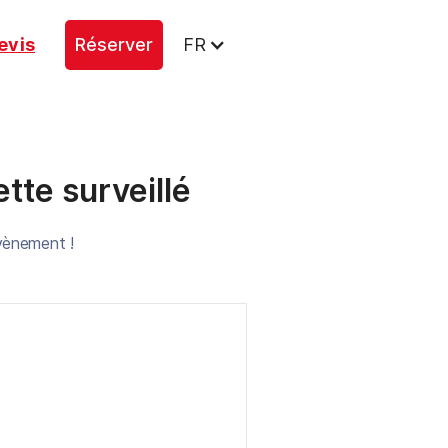
evis
Réserver
FR
ette surveillé
évènement !