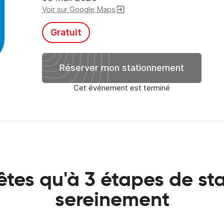
Voir sur Google Maps
exit_to_app
Gratuit
Réserver mon stationnement
Cet événement est terminé
êtes qu'à 3 étapes de st
sereinement