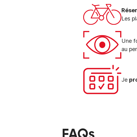
Réser
Les pl
Une fo
au pe
Je
pr
FAQs