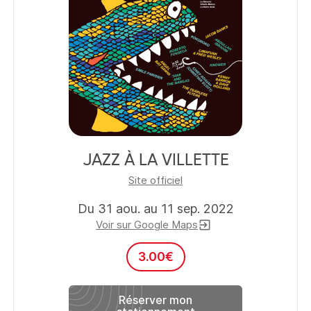
JAZZ À LA VILLETTE
Site officiel
Du 31 aou. au 11 sep. 2022
Voir sur Google Maps
exit_to_app
3.00
€
Réserver mon