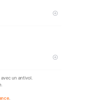
 avec un antivol.
e.
lance
.