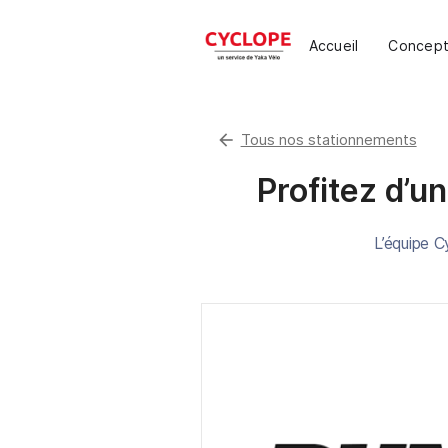
Accueil
Concep
arrow_back
Tous nos stationnements
Profitez d’un
L’équipe C