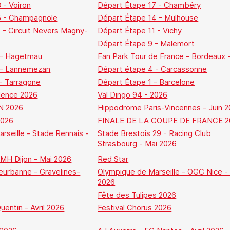
 - Voiron
Départ Étape 17 - Chambéry
5 - Champagnole
Départ Étape 14 - Mulhouse
 - Circuit Nevers Magny-
Départ Étape 11 - Vichy
Départ Étape 9 - Malemort
 - Hagetmau
Fan Park Tour de France - Bordeaux 
 - Lannemezan
Départ étape 4 - Carcassonne
- Tarragone
Départ Étape 1 - Barcelone
lence 2026
Val Dingo 94 - 2026
N 2026
Hippodrome Paris-Vincennes - Juin 
2026
FINALE DE LA COUPE DE FRANCE 2
rseille - Stade Rennais -
Stade Brestois 29 - Racing Club
Strasbourg - Mai 2026
MH Dijon - Mai 2026
Red Star
eurbanne - Gravelines-
Olympique de Marseille - OGC Nice - 
2026
Fête des Tulipes 2026
entin - Avril 2026
Festival Chorus 2026