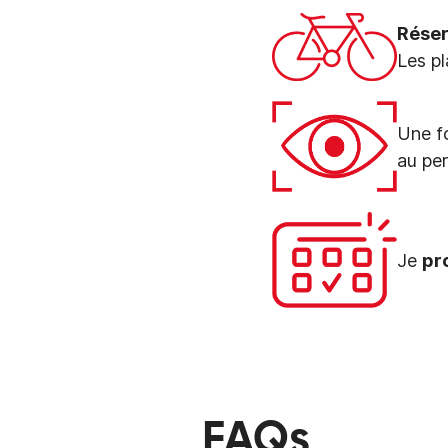
Réser
Les pl
Une fo
au pe
Je
pr
FAQs