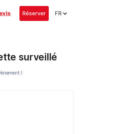
evis
Réserver
FR
ette surveillé
évènement !