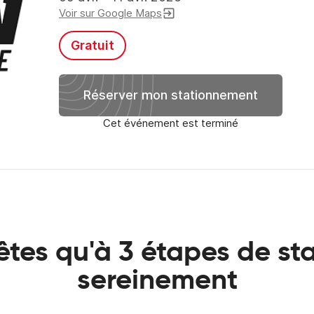
Voir sur Google Maps
exit_to_app
Gratuit
Réserver mon stationnement
Cet événement est terminé
êtes qu'à 3 étapes de st
sereinement